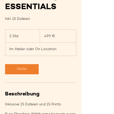
ESSENTIALS
Inkl. 15 Dateien
499
Euro
2 Std.
2
499 €
S
t
Im Atelier oder On Location
d
.
Weiter
Beschreibung
Inklusive 15 Dateien und 15 Prints