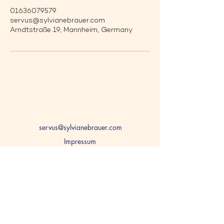
01636079579
servus@sylvianebrauer.com
Arndtstraße 19, Mannheim, Germany
servus@sylvianebrauer.com
Impressum
Datenschutz
AGB
0163 6079579