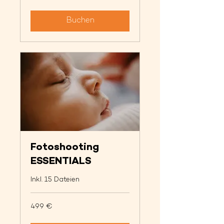
Buchen
Fotoshooting
ESSENTIALS
Inkl. 15 Dateien
499
499 €
Euro