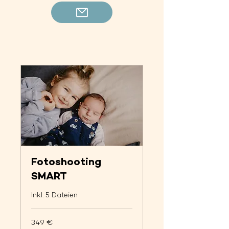
Fotoshooting
SMART
Inkl. 5 Dateien
349
349 €
Euro