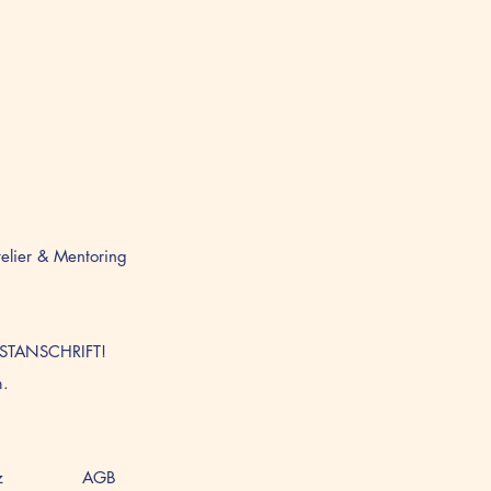
telier & Mentoring
OSTANSCHRIFT!
m.
z
AGB