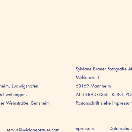
Sylviane Brauer Fotografie A
Mühlenstr. 1
nheim, Ludwigshafen,
68169 Mannheim
Schwetzingen,
ATELIERADRESSE - KEINE P
der Weinstraße, Bensheim
Postanschrift siehe Impressu
Impressum
Datenschut
servus@sylvianebrauer.com