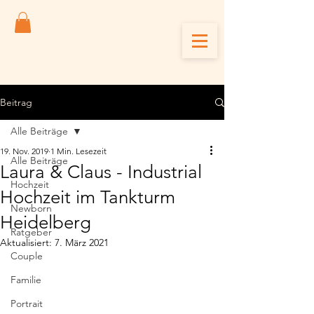
Beitrag
Alle Beiträge
19. Nov. 2019
1 Min. Lesezeit
Alle Beiträge
Laura & Claus - Industrial
Hochzeit
Hochzeit im Tankturm
Newborn
Heidelberg
Ratgeber
Aktualisiert:
7. März 2021
Couple
Familie
Portrait