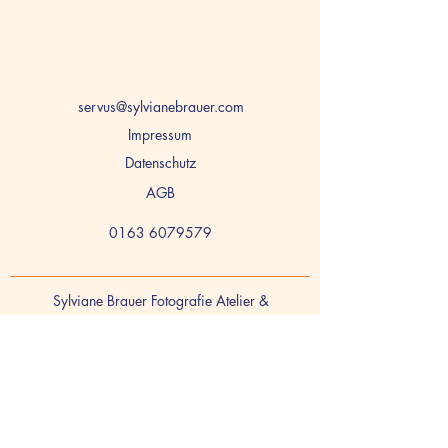
servus@sylvianebrauer.com
Impressum
Datenschutz
AGB
0163 6079579
Sylviane Brauer Fotografie Atelier &
Mentoring
Mühlenstr. 1
68169 Mannheim
ATELIERADRESSE - KEINE POSTANSCHRIFT!
Postanschrift siehe Impressum.